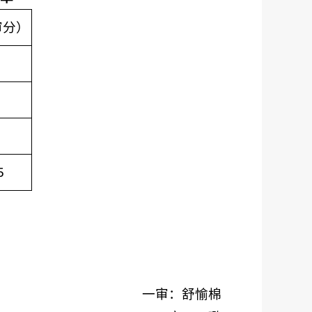
审分）
5
一审：舒愉棉