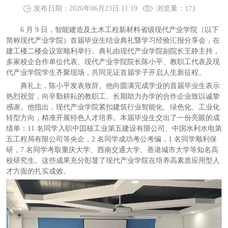
浏览量：
发布日期：2026年06月23日 11:19
173
6 月 9 日，智能建造及土木工程新材料省级现代产业学院（以下
简称现代产业学院）首届毕业生结业典礼暨学习经验汇报分享会，在
建工楼二楼会议室顺利举行。典礼由现代产业学院副院长王静主持，
多家校企合作单位代表、现代产业学院院长陈小平、教职工代表及现
代产业学院学生齐聚现场，共同见证首届学子开启人生新征程。
典礼上，陈小平发表致辞。他向圆满完成学业的首届毕业生表示
热烈祝贺，向辛勤耕耘的教职工、长期助力办学的合作企业致以诚挚
感谢。他指出，现代产业学院紧扣建筑行业智能化、绿色化、工业化
转型方向，精准开展特色人才培养。本届毕业生交出了一份亮眼的成
绩单：11 名同学入职中囯核工业第五建设有限公司、中国水利水电第
五工程局有限公司等央企，2 名同学成功考公考编，1 名同学顺利保
研，7 名同学考取重庆大学、西南交通大学、香港城市大学等知名高
校研究生。这些成果充分彰显了现代产业学院在培养高素质应用型人
才方面的扎实成效。